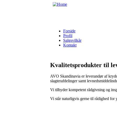
Skip to main content
Forside
Profil
Salgsvilkår
Kontakt
Kvalitetsprodukter til l
AVO Skandinavia er leverandør af krydder
slagterafdelinger samt levnedsmiddelindu
Vi tilbyder kompetent rådgivning og insp
Vi står naturligvis gerne til rådighed fo