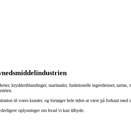
evnedsmiddelindustrien
ier, krydderiblandinger, marinader, funktionelle ingredienser, tarme, n
strien.
iration til vores kunder, og forsøger hele tiden at være på forkant med
r yderligere oplysninger om hvad vi kan tilbyde.